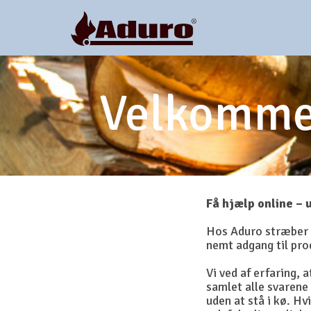
Velkommen
Få hjælp online – 
Hos Aduro stræber vi
nemt adgang til pr
Vi ved af erfaring,
samlet alle svarene 
uden at stå i kø. Hv