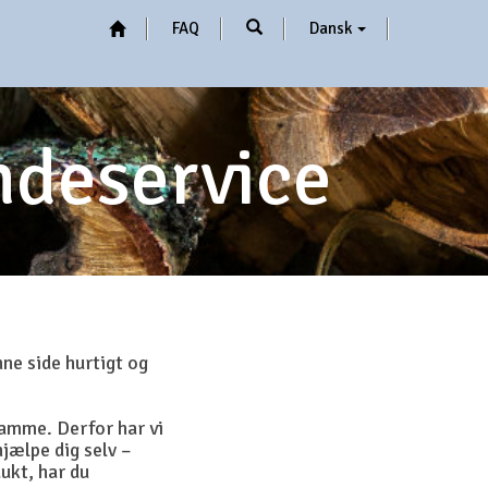
FAQ
Dansk
ndeservice
nne side hurtigt og
samme. Derfor har vi
hjælpe dig selv –
dukt, har du